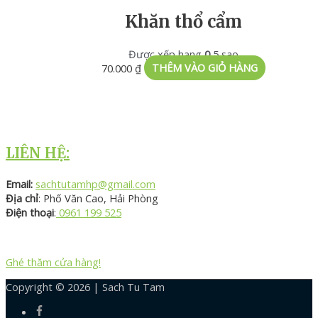
Khăn thổ cẩm
Được xếp hạng
0
5 sao
70.000
₫
THÊM VÀO GIỎ HÀNG
LIÊN HỆ:
Email:
sachtutamhp@gmail.com
Địa chỉ
: Phố Văn Cao, Hải Phòng
Điện thoại
:
0961 199 525
Ghé thăm cửa hàng!
Copyright © 2026 |
Sach Tu Tam