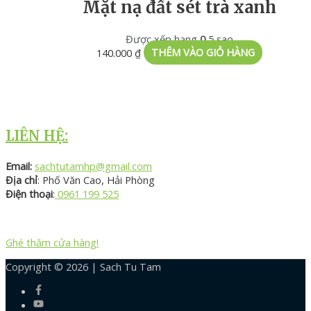
Mặt nạ đất sét trà xanh
Được xếp hạng
0
5 sao
140.000
₫
THÊM VÀO GIỎ HÀNG
LIÊN HỆ:
Email:
sachtutamhp@gmail.com
Địa chỉ
: Phố Văn Cao, Hải Phòng
Điện thoại
:
0961 199 525
Ghé thăm cửa hàng!
Copyright © 2026 |
Sach Tu Tam