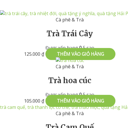
Cà phê & Trà
Trà Trái Cây
Được xếp hạng
0
5 sao
125.000
₫
THÊM VÀO GIỎ HÀNG
Cà phê & Trà
Trà hoa cúc
Được xếp hạng
0
5 sao
105.000
₫
THÊM VÀO GIỎ HÀNG
Cà phê & Trà
Trà Cam Quế