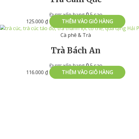
Được xếp hạng
0
5 sao
125.000
₫
THÊM VÀO GIỎ HÀNG
Cà phê & Trà
Trà Bách An
Được xếp hạng
0
5 sao
116.000
₫
THÊM VÀO GIỎ HÀNG