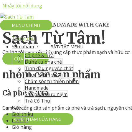
Nhảy tới nội dung
100% NATURAL HANDMADE WITH CARE
MENU CHÍNH
Sạch Từ Tâm!
Trang chủ
Sản phẩm
BẬT/TẮT MENU
Chúng tôi cam kết chỉ cung cấp thực phẩm sạch và hữu cơ.
Cà phê & Trà
CỬA HÀNG
Dụng cụ pha chế
Tinh dầu nguyên chất
nhóm các sản phẩm
Thực phẩm sạch
Chăm sóc từ thiên nhiên
Handmade
Cà phê & Trà
Sản phẩm lưu niệm
Trà Cổ Thụ
Bài viết
Cam kết cung cấp sản phẩm cà phê và trà sạch, nguyên chấ
Giới thiệu
GHÉ THĂM CỬA HÀNG
Liên hệ
Giỏ hàng