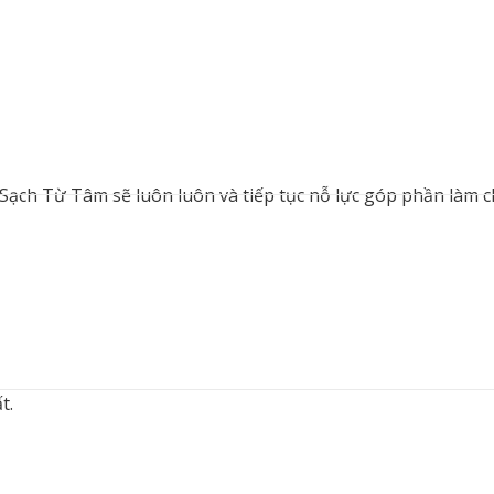
 Sạch Từ Tâm sẽ luôn luôn và tiếp tục nỗ lực góp phần làm 
t.