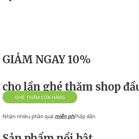
GIẢM NGAY 10%
cho lần ghé thăm shop đầu
GHÉ THĂM CỬA HÀNG
Nhận nhiều phần quà
miễn phí
hấp dẫn
Sản phẩm nổi bật