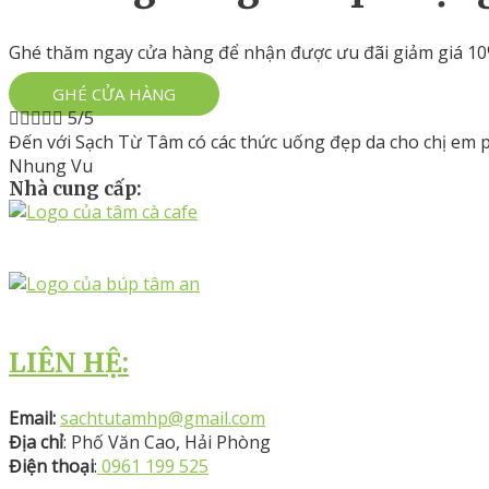
Ghé thăm ngay cửa hàng để nhận được ưu đãi giảm giá 10%
GHÉ CỬA HÀNG





5/5
Đến với Sạch Từ Tâm có các thức uống đẹp da cho chị em phụ
Nhung Vu
Nhà cung cấp:
LIÊN HỆ:
Email:
sachtutamhp@gmail.com
Địa chỉ
: Phố Văn Cao, Hải Phòng
Điện thoại
:
0961 199 525