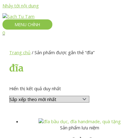
Nhảy tới nội dung
MENU CHÍNH
0
Trang chủ
/ Sản phẩm được gắn thẻ “đĩa”
đĩa
Hiển thị kết quả duy nhất
Sản phẩm lưu niệm