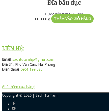
Đĩa bầu dục
Được xếp hạng
0
5 sao
110.000
₫
THÊM VÀO GIỎ HÀNG
LIÊN HỆ:
Email:
sachtutamhp@gmail.com
Địa chỉ
: Phố Văn Cao, Hải Phòng
Điện thoại
:
0961 199 525
Ghé thăm cửa hàng!
Copyright © 2026 |
Sach Tu Tam