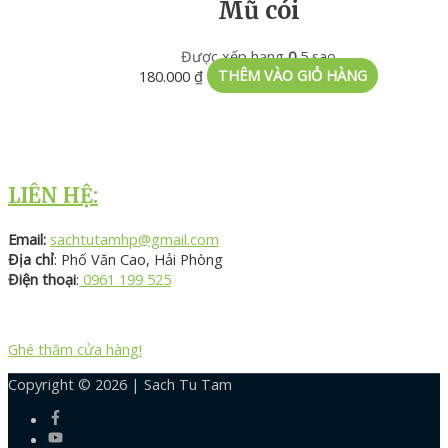
Mũ cói
Được xếp hạng
0
5 sao
180.000
₫
THÊM VÀO GIỎ HÀNG
LIÊN HỆ:
Email:
sachtutamhp@gmail.com
Địa chỉ
: Phố Văn Cao, Hải Phòng
Điện thoại
:
0961 199 525
Ghé thăm cửa hàng!
Copyright © 2026 |
Sach Tu Tam