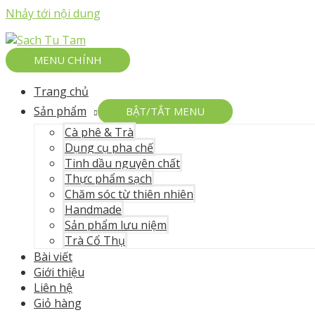
Nhảy tới nội dung
MENU CHÍNH
Trang chủ
Sản phẩm
BẬT/TẮT MENU
Cà phê & Trà
Dụng cụ pha chế
Tinh dầu nguyên chất
Thực phẩm sạch
Chăm sóc từ thiên nhiên
Handmade
Sản phẩm lưu niệm
Trà Cổ Thụ
Bài viết
Giới thiệu
Liên hệ
Giỏ hàng