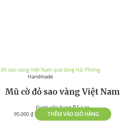
Handmade
Mũ cờ đỏ sao vàng Việt Nam
Được xếp hạng
0
5 sao
95.000
₫
THÊM VÀO GIỎ HÀNG