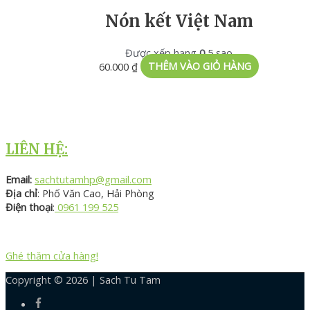
Nón kết Việt Nam
Được xếp hạng
0
5 sao
60.000
₫
THÊM VÀO GIỎ HÀNG
LIÊN HỆ:
Email:
sachtutamhp@gmail.com
Địa chỉ
: Phố Văn Cao, Hải Phòng
Điện thoại
:
0961 199 525
Ghé thăm cửa hàng!
Copyright © 2026 |
Sach Tu Tam