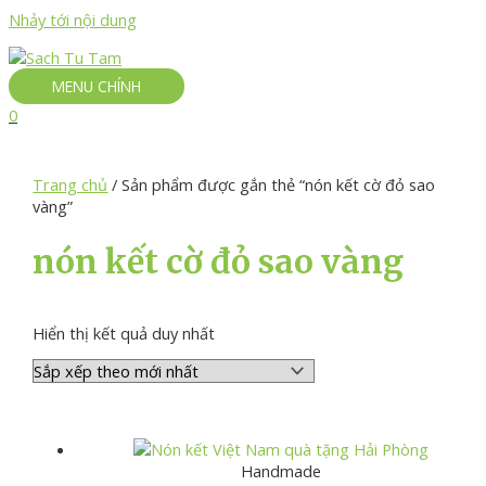
Nhảy tới nội dung
MENU CHÍNH
0
Trang chủ
/ Sản phẩm được gắn thẻ “nón kết cờ đỏ sao
vàng”
nón kết cờ đỏ sao vàng
Hiển thị kết quả duy nhất
Handmade