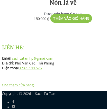
Nón lá vẽ
Được xếp hạng
0
5 sao
150.000
₫
THÊM VÀO GIỎ HÀNG
LIÊN HỆ:
Email:
sachtutamhp@gmail.com
Địa chỉ
: Phố Văn Cao, Hải Phòng
Điện thoại
:
0961 199 525
Ghé thăm cửa hàng!
Copyright © 2026 |
Sach Tu Tam