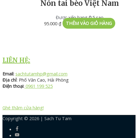
Nón tai bèo Việt Nam
Được xếp hạng
0
5 sao
95.000
₫
THÊM VÀO GIỎ HÀNG
LIÊN HỆ:
Email:
sachtutamhp@gmail.com
Địa chỉ
: Phố Văn Cao, Hải Phòng
Điện thoại
:
0961 199 525
Ghé thăm cửa hàng!
Copyright © 2026 |
Sach Tu Tam