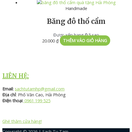
Handmade
Băng đô thổ cẩm
Được xếp hạng
0
5 sao
20.000
₫
THÊM VÀO GIỎ HÀNG
LIÊN HỆ:
Email:
sachtutamhp@gmail.com
Địa chỉ
: Phố Văn Cao, Hải Phòng
Điện thoại
:
0961 199 525
Ghé thăm cửa hàng!
Copyright © 2026 |
Sach Tu Tam