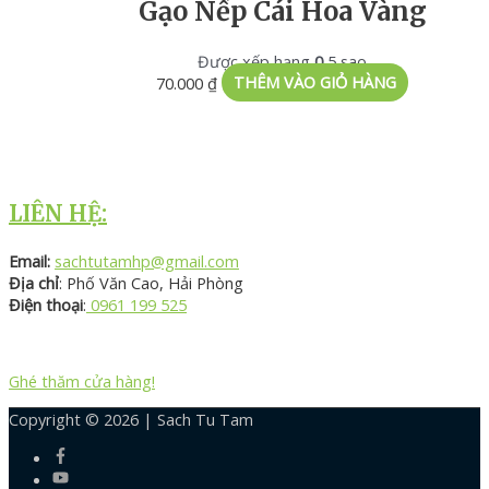
Gạo Nếp Cái Hoa Vàng
Được xếp hạng
0
5 sao
70.000
₫
THÊM VÀO GIỎ HÀNG
LIÊN HỆ:
Email:
sachtutamhp@gmail.com
Địa chỉ
: Phố Văn Cao, Hải Phòng
Điện thoại
:
0961 199 525
Ghé thăm cửa hàng!
Copyright © 2026 |
Sach Tu Tam