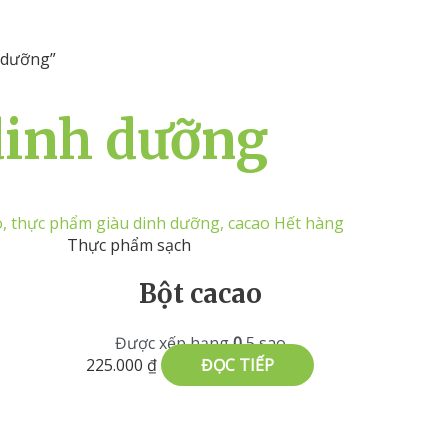
 dưỡng”
dinh dưỡng
Hết hàng
Thực phẩm sạch
Bột cacao
Được xếp hạng
0
5 sao
225.000
₫
ĐỌC TIẾP