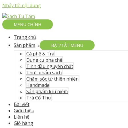
Nhảy tới nội dung
MENU CHÍNH
Trang chủ
Sản phẩm
BẬT/TẮT MENU
Cà phê & Trà
Dụng cụ pha chế
Tinh dầu nguyên chất
Thực phẩm sạch
Chăm sóc từ thiên nhiên
Handmade
Sản phẩm lưu niệm
Trà Cổ Thụ
Bài viết
Giới thiệu
Liên hệ
Giỏ hàng