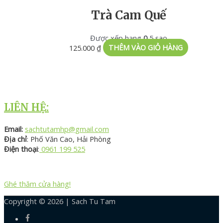
Trà Cam Quế
Được xếp hạng
0
5 sao
125.000
₫
THÊM VÀO GIỎ HÀNG
LIÊN HỆ:
Email:
sachtutamhp@gmail.com
Địa chỉ
: Phố Văn Cao, Hải Phòng
Điện thoại
:
0961 199 525
Ghé thăm cửa hàng!
Copyright © 2026 |
Sach Tu Tam