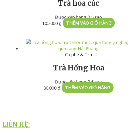
Trà hoa cúc
Được xếp hạng
0
5 sao
105.000
₫
THÊM VÀO GIỎ HÀNG
Cà phê & Trà
Trà Hồng Hoa
Được xếp hạng
0
5 sao
80.000
₫
THÊM VÀO GIỎ HÀNG
LIÊN HỆ: