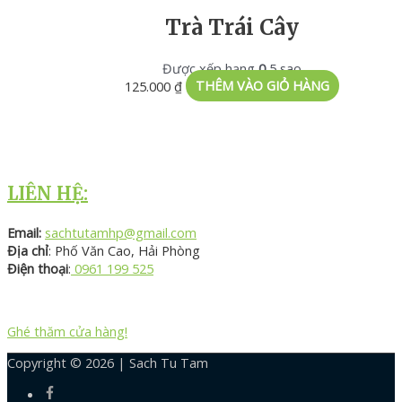
Trà Trái Cây
Được xếp hạng
0
5 sao
125.000
₫
THÊM VÀO GIỎ HÀNG
LIÊN HỆ:
Email:
sachtutamhp@gmail.com
Địa chỉ
: Phố Văn Cao, Hải Phòng
Điện thoại
:
0961 199 525
Ghé thăm cửa hàng!
Copyright © 2026 |
Sach Tu Tam