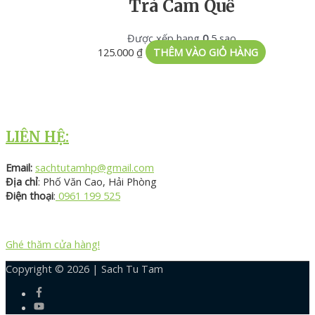
Trà Cam Quế
Được xếp hạng
0
5 sao
125.000
₫
THÊM VÀO GIỎ HÀNG
LIÊN HỆ:
Email:
sachtutamhp@gmail.com
Địa chỉ
: Phố Văn Cao, Hải Phòng
Điện thoại
:
0961 199 525
Ghé thăm cửa hàng!
Copyright © 2026 |
Sach Tu Tam