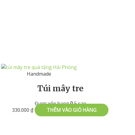
Handmade
Túi mây tre
Được xếp hạng
0
5 sao
330.000
₫
THÊM VÀO GIỎ HÀNG