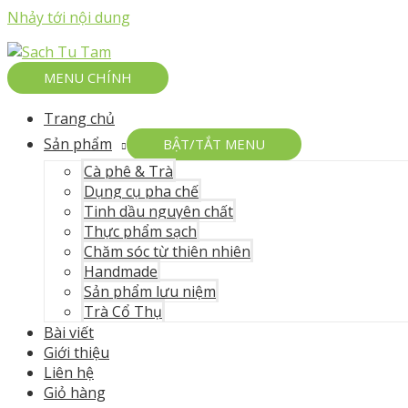
Nhảy tới nội dung
MENU CHÍNH
Trang chủ
Sản phẩm
BẬT/TẮT MENU
Cà phê & Trà
Dụng cụ pha chế
Tinh dầu nguyên chất
Thực phẩm sạch
Chăm sóc từ thiên nhiên
Handmade
Sản phẩm lưu niệm
Trà Cổ Thụ
Bài viết
Giới thiệu
Liên hệ
Giỏ hàng