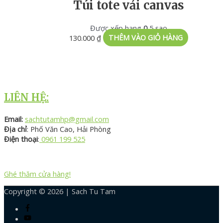
Túi tote vải canvas
Được xếp hạng
0
5 sao
130.000
₫
THÊM VÀO GIỎ HÀNG
LIÊN HỆ:
Email:
sachtutamhp@gmail.com
Địa chỉ
: Phố Văn Cao, Hải Phòng
Điện thoại
:
0961 199 525
Ghé thăm cửa hàng!
Copyright © 2026 |
Sach Tu Tam