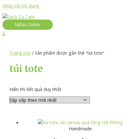
Nhảy tới nội dung
MENU CHÍNH
0
Trang chủ
/ Sản phẩm được gắn thẻ “túi tote”
túi tote
Hiển thị kết quả duy nhất
Handmade