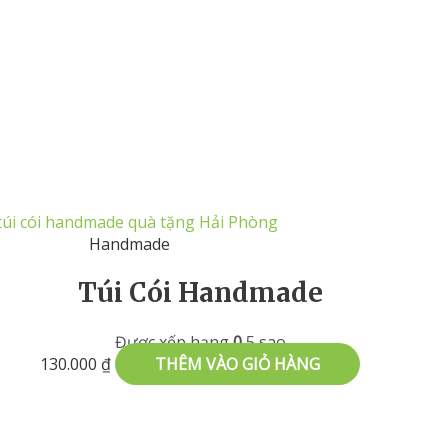
Handmade
Túi Cói Handmade
Được xếp hạng
0
5 sao
130.000
₫
THÊM VÀO GIỎ HÀNG