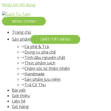
Nhảy tới nội dung
MENU CHÍNH
Trang chủ
Sản phẩm
BẬT/TẮT MENU
Cà phê & Trà
Dụng cụ pha chế
Tinh dầu nguyên chất
Thực phẩm sạch
Chăm sóc từ thiên nhiên
Handmade
Sản phẩm lưu niệm
Trà Cổ Thụ
Bài viết
Giới thiệu
Liên hệ
Giỏ hàng