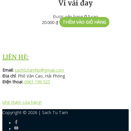
Ví vải đay
Được xếp hạng
0
5 sao
20.000
₫
THÊM VÀO GIỎ HÀNG
LIÊN HỆ:
Email:
sachtutamhp@gmail.com
Địa chỉ
: Phố Văn Cao, Hải Phòng
Điện thoại
:
0961 199 525
Ghé thăm cửa hàng!
Copyright © 2026 |
Sach Tu Tam