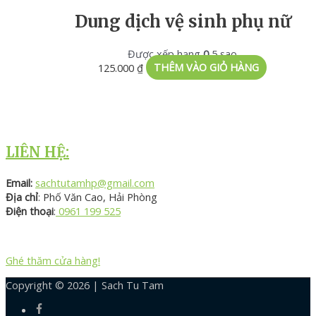
Dung dịch vệ sinh phụ nữ
Được xếp hạng
0
5 sao
125.000
₫
THÊM VÀO GIỎ HÀNG
LIÊN HỆ:
Email:
sachtutamhp@gmail.com
Địa chỉ
: Phố Văn Cao, Hải Phòng
Điện thoại
:
0961 199 525
Ghé thăm cửa hàng!
Copyright © 2026 |
Sach Tu Tam