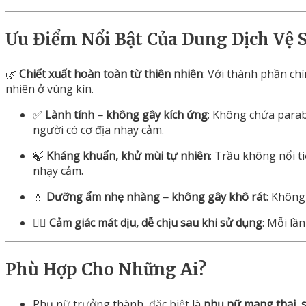
Ưu
Điểm
Nổi
Bật
Của
Dung
Dịch
Vệ
🌿
Chiết
xuất
hoàn
toàn
từ
thiên
nhiên
:
Với
thành
phần
ch
nhiên
ở
vùng
kín.
✅
Lành
tính –
không
gây
kích
ứng
:
Không
chứa
para
người
có
cơ
địa
nhạy
cảm.
🍃
Kháng
khuẩn,
khử
mùi
tự
nhiên
:
Trầu
không
nổi
t
nhạy
cảm.
💧
Dưỡng
ẩm
nhẹ
nhàng –
không
gây
khô
rát
:
Khôn
🧘‍♀️
Cảm
giác
mát
dịu,
dễ
chịu
sau
khi
sử
dụng
:
Mỗi
lầ
Phù
Hợp
Cho
Những
Ai?
Phụ
nữ
trưởng
thành,
đặc
biệt
là
phụ
nữ
mang
thai
,