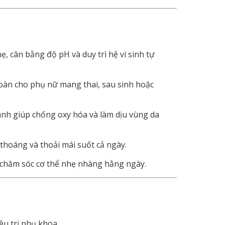
hẹ,
cân
bằng
độ
pH
và
duy
trì
hệ
vi
sinh
tự
oàn
cho
phụ
nữ
mang
thai,
sau
sinh
hoặc
anh
giúp
chống
oxy
hóa
và
làm
dịu
vùng
da
thoáng
và
thoải
mái
suốt
cả
ngày.
chăm
sóc
cơ
thể
nhẹ
nhàng
hằng
ngày.
iều
trị
phụ
khoa.