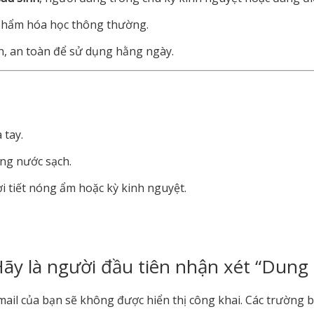
phẩm
hóa
học
thông
thường.
n
,
an
toàn
để
sử
dụng
hằng
ngày.
a
tay.
ằng
nước
sạch.
ời
tiết
nóng
ẩm
hoặc
kỳ
kinh
nguyệt.
ãy là người đầu tiên nhận xét “Dung 
mail của bạn sẽ không được hiển thị công khai.
Các trường 