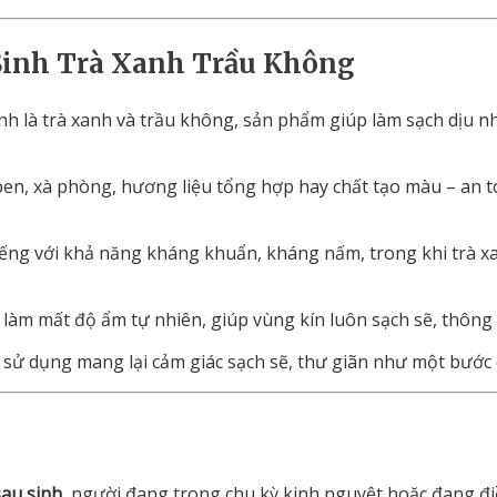
Sinh
Trà
Xanh
Trầu
Không
ính
là
trà
xanh
và
trầu
không
,
sản
phẩm
giúp
làm
sạch
dịu
n
ben,
xà
phòng,
hương
liệu
tổng
hợp
hay
chất
tạo
màu –
an
t
iếng
với
khả
năng
kháng
khuẩn,
kháng
nấm,
trong
khi
trà
x
g
làm
mất
độ
ẩm
tự
nhiên,
giúp
vùng
kín
luôn
sạch
sẽ,
thông
n
sử
dụng
mang
lại
cảm
giác
sạch
sẽ,
thư
giãn
như
một
bước
sau
sinh
,
người
đang
trong
chu
kỳ
kinh
nguyệt
hoặc
đang
đ