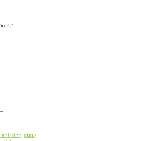
phụ nữ
 lành tính
,
dung