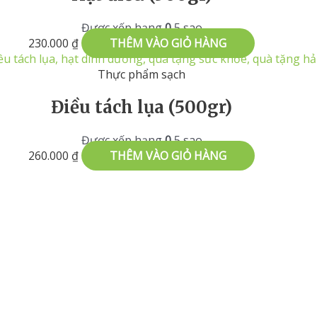
Được xếp hạng
0
5 sao
230.000
₫
THÊM VÀO GIỎ HÀNG
Thực phẩm sạch
Điều tách lụa (500gr)
Được xếp hạng
0
5 sao
260.000
₫
THÊM VÀO GIỎ HÀNG