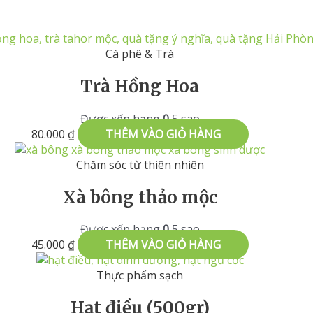
Cà phê & Trà
Trà Hồng Hoa
Được xếp hạng
0
5 sao
80.000
₫
THÊM VÀO GIỎ HÀNG
Chăm sóc từ thiên nhiên
Xà bông thảo mộc
Được xếp hạng
0
5 sao
45.000
₫
THÊM VÀO GIỎ HÀNG
Thực phẩm sạch
Hạt điều (500gr)