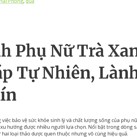
 Hải Phòng
,
quà
nh
Phụ
Nữ
Trà
Xa
áp
Tự
Nhiên,
Làn
ín
g
việc
bảo
vệ
sức
khỏe
sinh
lý
và
chất
lượng
sống
của
phụ
nữ
h
xu
hướng
được
nhiều
người
lựa
chọn.
Nổi
bật
trong
dòng
ừ
hai
loại
thảo
dược
quen
thuộc
nhưng
vô
cùng
hiệu
quả.