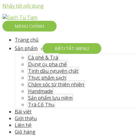
Nhảy tới nội dung
MENU CHÍNH
Trang chủ
Sản phẩm
BẬT/TẮT MENU
Cà phê & Trà
Dụng cụ pha chế
Tinh dầu nguyên chất
Thực phẩm sạch
Chăm sóc từ thiên nhiên
Handmade
Sản phẩm lưu niệm
Trà Cổ Thụ
Bài viết
Giới thiệu
Liên hệ
Giỏ hàng