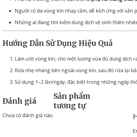
Người
có
da
vùng
kín
nhạy
cảm
,
dễ
kích
ứng
với
sản
Những
ai
đang
tìm
kiếm
dung
dịch
vệ
sinh
thiên
nhiê
Hướng
Dẫn
Sử
Dụng
Hiệu
Quả
Làm
ướt
vùng
kín,
cho
một
lượng
vừa
đủ
dung
dịch
r
Rửa
nhẹ
nhàng
bên
ngoài
vùng
kín,
sau
đó
rửa
lại
b
Sử
dụng
1–
2
lần/
ngày,
đặc
biệt
trong
những
ngày
th
Sản phẩm
Đánh giá
tương tự
H
Chưa có đánh giá nào.
E