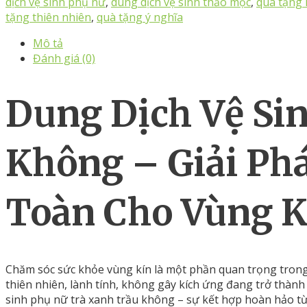
dịch vệ sinh phụ nữ
,
dung dịch vệ sinh thảo mộc
,
quà tặng
tặng thiên nhiên
,
quà tặng ý nghĩa
Mô tả
Đánh giá (0)
Dung
Dịch
Vệ
Si
Không –
Giải
Ph
Toàn
Cho
Vùng
K
Chăm
sóc
sức
khỏe
vùng
kín
là
một
phần
quan
trọng
tron
thiên
nhiên
,
lành
tính
,
không
gây
kích
ứng
đang
trở
thàn
sinh
phụ
nữ
trà
xanh
trầu
không
–
sự
kết
hợp
hoàn
hảo
t