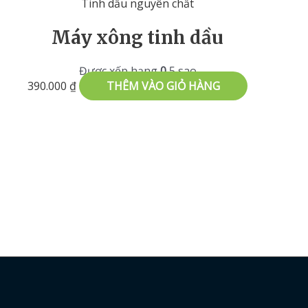
Tinh dầu nguyên chất
Máy xông tinh dầu
Được xếp hạng
0
5 sao
390.000
₫
THÊM VÀO GIỎ HÀNG