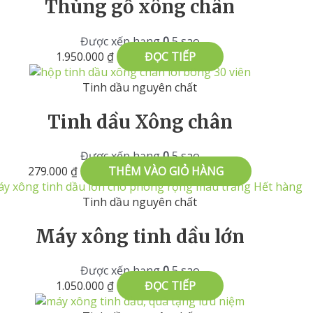
Thùng gỗ xông chân
Được xếp hạng
0
5 sao
1.950.000
₫
ĐỌC TIẾP
Tinh dầu nguyên chất
Tinh dầu Xông chân
Được xếp hạng
0
5 sao
279.000
₫
THÊM VÀO GIỎ HÀNG
Hết hàng
Tinh dầu nguyên chất
Máy xông tinh dầu lớn
Được xếp hạng
0
5 sao
1.050.000
₫
ĐỌC TIẾP