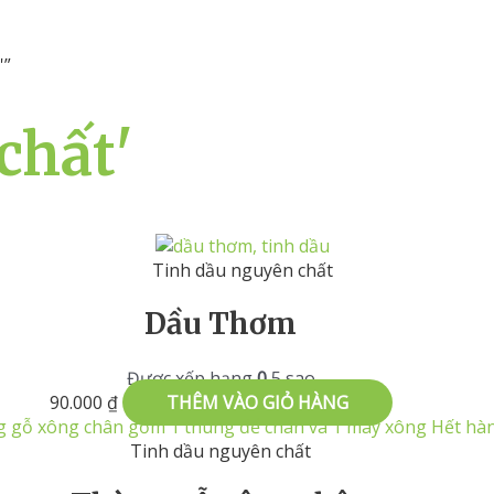
'”
chất'
Tinh dầu nguyên chất
Dầu Thơm
Được xếp hạng
0
5 sao
90.000
₫
THÊM VÀO GIỎ HÀNG
Hết hà
Tinh dầu nguyên chất