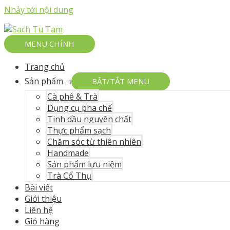
Nhảy tới nội dung
MENU CHÍNH
Trang chủ
Sản phẩm
BẬT/TẮT MENU
Cà phê & Trà
Dụng cụ pha chế
Tinh dầu nguyên chất
Thực phẩm sạch
Chăm sóc từ thiên nhiên
Handmade
Sản phẩm lưu niệm
Trà Cổ Thụ
Bài viết
Giới thiệu
Liên hệ
Giỏ hàng