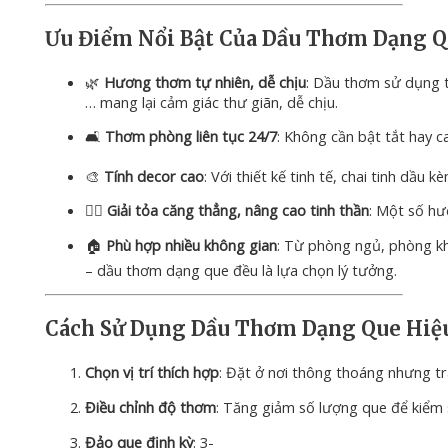
Ưu
Điểm
Nổi
Bật
Của
Dầu
Thơm
Dạng
Q
🌿
Hương
thơm
tự
nhiên,
dễ
chịu
:
Dầu
thơm
sử
dụng
…
mang
lại
cảm
giác
thư
giãn,
dễ
chịu.
🛋️
Thơm
phòng
liên
tục
24/
7
:
Không
cần
bật
tắt
hay
c
🎨
Tính
decor
cao
:
Với
thiết
kế
tinh
tế,
chai
tinh
dầu
k
🧘‍♀️
Giải
tỏa
căng
thẳng,
nâng
cao
tinh
thần
:
Một
số
hư
🏠
Phù
hợp
nhiều
không
gian
:
Từ
phòng
ngủ,
phòng
k
–
dầu
thơm
dạng
que
đều
là
lựa
chọn
lý
tưởng.
Cách
Sử
Dụng
Dầu
Thơm
Dạng
Que
Hiệ
Chọn
vị
trí
thích
hợp
:
Đặt
ở
nơi
thông
thoáng
nhưng
t
Điều
chỉnh
độ
thơm
:
Tăng
giảm
số
lượng
que
để
kiểm
Đảo
que
định
kỳ
:
3-