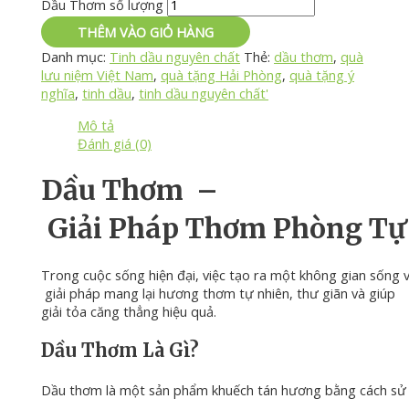
Dầu Thơm số lượng
THÊM VÀO GIỎ HÀNG
Danh mục:
Tinh dầu nguyên chất
Thẻ:
dầu thơm
,
quà
lưu niệm Việt Nam
,
quà tặng Hải Phòng
,
quà tặng ý
nghĩa
,
tinh dầu
,
tinh dầu nguyên chất'
Mô tả
Đánh giá (0)
Dầu
Thơm
–
Giải
Pháp
Thơm
Phòng
T
Trong
cuộc
sống
hiện
đại,
việc
tạo
ra
một
không
gian
sống
giải
pháp
mang
lại
hương
thơm
tự
nhiên,
thư
giãn
và
giúp
giải tỏa căng thẳng
hiệu
quả.
Dầu
Thơm
Là
Gì?
Dầu
thơm
là
một
sản
phẩm
khuếch
tán
hương
bằng
cách
s