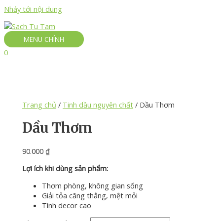
Nhảy tới nội dung
MENU CHÍNH
0
Trang chủ
/
Tinh dầu nguyên chất
/ Dầu Thơm
Dầu Thơm
90.000
₫
Lợi ích khi dùng sản phẩm:
Thơm phòng, không gian sống
Giải tỏa căng thẳng, mệt mỏi
Tính decor cao