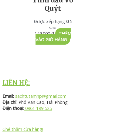
Quýt
Được xếp hạng
0
5
sao
149.000
₫
THÊM
VÀO GIỎ HÀNG
LIÊN HỆ:
Email:
sachtutamhp@gmail.com
Địa chỉ
: Phố Văn Cao, Hải Phòng
Điện thoại
:
0961 199 525
Ghé thăm cửa hàng!