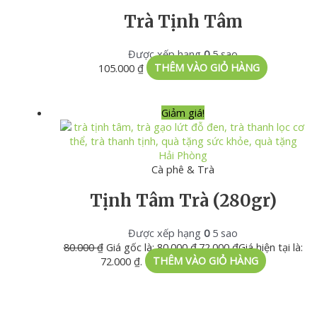
Trà Tịnh Tâm
Được xếp hạng
0
5 sao
105.000
₫
THÊM VÀO GIỎ HÀNG
Giảm giá!
Cà phê & Trà
Tịnh Tâm Trà (280gr)
Được xếp hạng
0
5 sao
80.000
₫
Giá gốc là: 80.000 ₫.
72.000
₫
Giá hiện tại là:
72.000 ₫.
THÊM VÀO GIỎ HÀNG