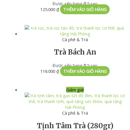
Được xếp hạng
0
5 sao
125.000
₫
THÊM VÀO GIỎ HÀNG
Cà phê & Trà
Trà Bách An
Được xếp hạng
0
5 sao
116.000
₫
THÊM VÀO GIỎ HÀNG
Giảm giá!
Cà phê & Trà
Tịnh Tâm Trà (280gr)