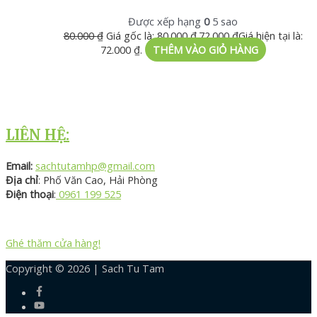
Được xếp hạng
0
5 sao
80.000
₫
Giá gốc là: 80.000 ₫.
72.000
₫
Giá hiện tại là:
72.000 ₫.
THÊM VÀO GIỎ HÀNG
LIÊN HỆ:
Email:
sachtutamhp@gmail.com
Địa chỉ
: Phố Văn Cao, Hải Phòng
Điện thoại
:
0961 199 525
Ghé thăm cửa hàng!
Copyright © 2026 |
Sach Tu Tam