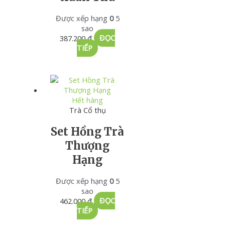
Được xếp hạng
0
5
sao
387.200
₫
ĐỌC
TIẾP
Hết hàng
Trà Cổ thụ
Set Hồng Trà
Thượng
Hạng
Được xếp hạng
0
5
sao
462.000
₫
ĐỌC
TIẾP