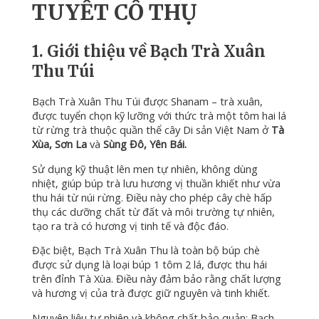
TUYẾT CỔ THỤ
1. Giới thiệu về Bạch Trà Xuân
Thu Túi
Bạch Trà Xuân Thu Túi được Shanam – trà xuân,
được tuyển chọn kỹ lưỡng với thức trà một tôm hai lá
từ rừng trà thuộc quần thể cây Di sản Việt Nam ở
Tà
Xùa, Sơn La
và
Sùng Đô, Yên Bái.
Sử dụng kỹ thuật lên men tự nhiên, không dùng
nhiệt, giúp búp trà lưu hương vị thuần khiết như vừa
thu hái từ núi rừng. Điều này cho phép cây chè hấp
thụ các dưỡng chất từ đất và môi trường tự nhiên,
tạo ra trà có hương vị tinh tế và độc đáo.
Đặc biệt, Bạch Trà Xuân Thu là toàn bộ búp chè
được sử dụng là loại búp 1 tôm 2 lá, được thu hái
trên đỉnh Tà Xùa. Điều này đảm bảo rằng chất lượng
và hương vị của trà được giữ nguyên và tinh khiết.
Nguyên liệu tự nhiên và không chất bảo quản: Bạch