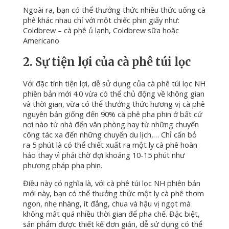
Ngoài ra, bạn có thể thưởng thức nhiều thức uống cà
phê khác nhau chỉ với một chiếc phin giấy như:
Coldbrew – cà phê ủ lạnh, Coldbrew sữa hoặc
Americano
2. Sự tiện lợi của cà phê túi lọc
Với đặc tính tiện lợi, dễ sử dụng của cà phê túi lọc NH
phiên bản mới 4.0 vừa có thể chủ động về không gian
và thời gian, vừa có thể thưởng thức hương vị cà phê
nguyên bản giống đến 90% cà phê pha phin ở bất cứ
nơi nào từ nhà đến văn phòng hay từ những chuyến
công tác xa đến những chuyển du lịch,… Chỉ cấn bỏ
ra 5 phút là có thể chiết xuất ra một ly cà phê hoàn
hảo thay vì phải chờ đợi khoảng 10-15 phút như
phương pháp pha phin.
Điều này có nghĩa là, với cà phê túi lọc NH phiên bản
mới này, bạn có thể thưởng thức một ly cà phê thơm
ngon, nhẹ nhàng, ít đắng, chua và hậu vị ngọt mà
không mất quá nhiều thời gian để pha chế. Đặc biệt,
sản phẩm được thiết kế đơn giản, dễ sử dụng có thể