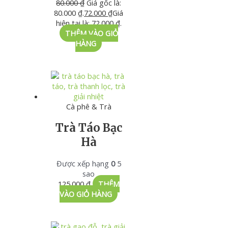
80.000
₫
Giá gốc là:
80.000 ₫.
72.000
₫
Giá
hiện tại là: 72.000 ₫.
THÊM VÀO GIỎ
HÀNG
Cà phê & Trà
Trà Táo Bạc
Hà
Được xếp hạng
0
5
sao
125.000
₫
THÊM
VÀO GIỎ HÀNG