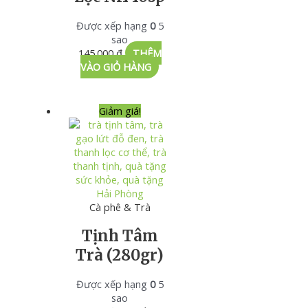
Được xếp hạng
0
5
sao
145.000
₫
THÊM
VÀO GIỎ HÀNG
Giảm giá!
Cà phê & Trà
Tịnh Tâm
Trà (280gr)
Được xếp hạng
0
5
sao