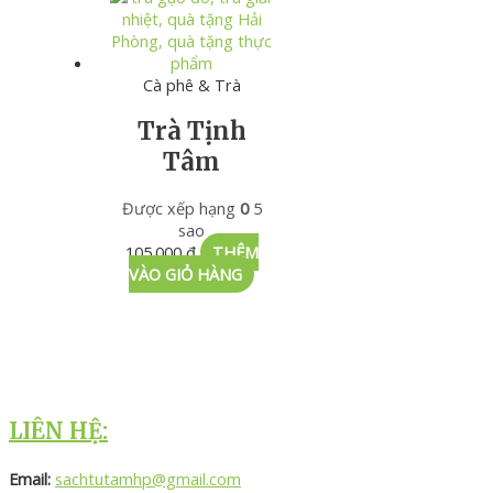
Cà phê & Trà
Trà Tịnh
Tâm
Được xếp hạng
0
5
sao
105.000
₫
THÊM
VÀO GIỎ HÀNG
LIÊN HỆ:
Email:
sachtutamhp@gmail.com