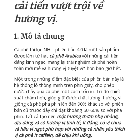
cải tiến vượt trội về
hương vị.
1. Mô tả chung
Cà phê túi lọc NH – phiên bản 4.0 là một sản phẩm
được làm từ hạt
cà phê Arabica
với những cải tiến
đáng kinh ngạc, mang lại trải nghiệm cà phê hoàn
toàn mới mẻ và hương vị tuyệt vời hơn bao giờ hết.
Một trong những điểm đặc biệt của phiên bản này là
hệ thống lỗ thông minh trên phin giấy, cho phép
nước chảy qua cà phê một cách tối ưu. Từ đó chiết
xuất chậm hơn, giúp giữ được chất lượng, hương vị
giống cà phê pha phin lên đến 90% khác so với phiên
bản cũ trước đây chỉ đạt khoảng 50-60% so với pha
phin. Tất cả tạo nên
một hương thơm nhẹ nhàng,
dịu dàng và có hương vị tinh tế, ít đắng, có vị chua
và hậu vị ngọt phù hợp với những cá nhân yêu thích
vị cà phê ít caffein, dễ chịu khi uống.