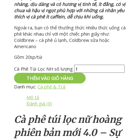
nhàng, dịu dàng và có hương vị tinh tế, ít đắng, có vị
chua và hậu vị ngọt phù hợp với những cá nhân yêu
thích vị cà phê ít caffein, dễ chịu khi uống.
Ngoài ra, bạn có thể thưởng thức nhiều thức uống cà
phê khác nhau chỉ với một chiếc phin giấy như:
Coldbrew – cà phê ủ lạnh, Coldbrew sữa hoặc
Americano
Gồm 20sp/túi
Cà Phê Túi Lọc NH số lượng
THÊM VÀO GIỎ HÀNG
Danh mục:
Cà phê & Trà
Mô tả
Đánh giá (0)
Cà phê túi lọc nữ hoàng
phiên bản mới 4.0 – Sự