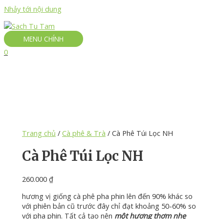
Nhảy tới nội dung
MENU CHÍNH
0
Trang chủ
/
Cà phê & Trà
/ Cà Phê Túi Lọc NH
Cà Phê Túi Lọc NH
260.000
₫
hương vị giống cà phê pha phin lên đến 90% khác so
với phiên bản cũ trước đây chỉ đạt khoảng 50-60% so
với pha phin. Tất cả tạo nên
một hương thơm nhẹ