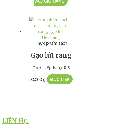
VÀO GIỎ HÀNG
Hết hàng
Thực phẩm sạch
Gạo lứt rang
Được xếp hạng
0
5
sao
90.000
₫
ĐỌC TIẾP
LIÊN HỆ: