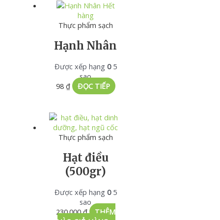
Hết
hàng
Thực phẩm sạch
Hạnh Nhân
Được xếp hạng
0
5
sao
98
₫
ĐỌC TIẾP
Thực phẩm sạch
Hạt điều
(500gr)
Được xếp hạng
0
5
sao
230.000
₫
THÊM