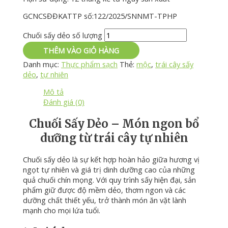
GCNCSĐĐKATTP số:122/2025/SNNMT-TPHP
Chuối sấy dẻo số lượng
THÊM VÀO GIỎ HÀNG
Danh mục:
Thực phẩm sạch
Thẻ:
mộc
,
trái cây sấy
dẻo
,
tự nhiên
Mô tả
Đánh giá (0)
Chuối Sấy Dẻo – Món ngon bổ
dưỡng từ trái cây tự nhiên
Chuối sấy dẻo là sự kết hợp hoàn hảo giữa hương vị
ngọt tự nhiên và giá trị dinh dưỡng cao của những
quả chuối chín mọng. Với quy trình sấy hiện đại, sản
phẩm giữ được độ mềm dẻo, thơm ngon và các
dưỡng chất thiết yếu, trở thành món ăn vặt lành
mạnh cho mọi lứa tuổi.