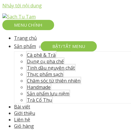
Nhảy tới nội dung
MENU CHÍNH
Trang chủ
Sản phẩm
BẬT/TẮT MENU
Cà phê & Trà
Dụng cụ pha chế
Tinh dầu nguyên chất
Thực phẩm sạch
Chăm sóc từ thiên nhiên
Handmade
Sản phẩm lưu niệm
Trà Cổ Thụ
Bài viết
Giới thiệu
Liên hệ
Giỏ hàng