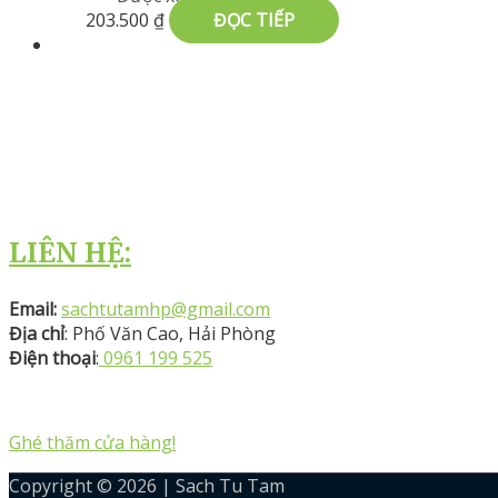
203.500
₫
ĐỌC TIẾP
LIÊN HỆ:
Email:
sachtutamhp@gmail.com
Địa chỉ
: Phố Văn Cao, Hải Phòng
Điện thoại
:
0961 199 525
Ghé thăm cửa hàng!
Copyright © 2026 |
Sach Tu Tam