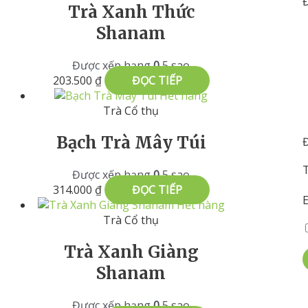
Trà Xanh Thức
Shanam
Được xếp hạng
0
5 sao
203.500
₫
ĐỌC TIẾP
Hết hàng
Trà Cổ thụ
Bạch Trà Mây Túi
Được xếp hạng
0
5 sao
314.000
₫
ĐỌC TIẾP
Hết hàng
Trà Cổ thụ
Trà Xanh Giàng
Shanam
Được xếp hạng
0
5 sao