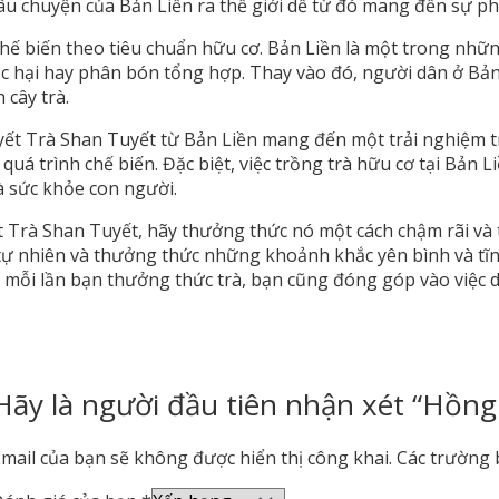
âu chuyện của Bản Liền ra thế giới dể từ đó mang đến sự p
hế biến theo tiêu chuẩn hữu cơ. Bản Liền là một trong những
 hại hay phân bón tổng hợp. Thay vào đó, người dân ở Bản
 cây trà.
tuyết Trà Shan Tuyết từ Bản Liền mang đến một trải nghiệm 
 quá trình chế biến. Đặc biệt, việc trồng trà hữu cơ tại Bản
 sức khỏe con người.
yết Trà Shan Tuyết, hãy thưởng thức nó một cách chậm rãi và
ự nhiên và thưởng thức những khoảnh khắc yên bình và tĩn
à mỗi lần bạn thưởng thức trà, bạn cũng đóng góp vào việc du
Hãy là người đầu tiên nhận xét “Hồng
mail của bạn sẽ không được hiển thị công khai.
Các trường 