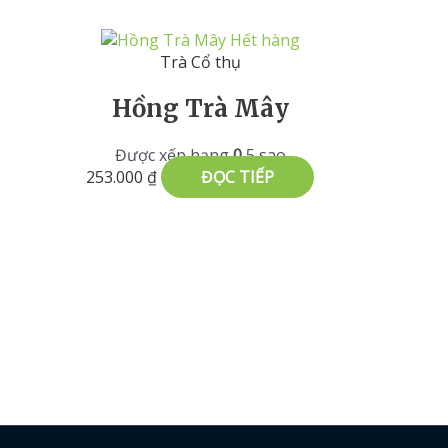
Hết hàng
Trà Cổ thụ
Hồng Trà Mây
Được xếp hạng
0
5 sao
253.000
₫
ĐỌC TIẾP