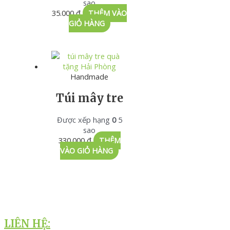
sao
35.000
₫
THÊM VÀO
GIỎ HÀNG
Handmade
Túi mây tre
Được xếp hạng
0
5
sao
330.000
₫
THÊM
VÀO GIỎ HÀNG
LIÊN HỆ: