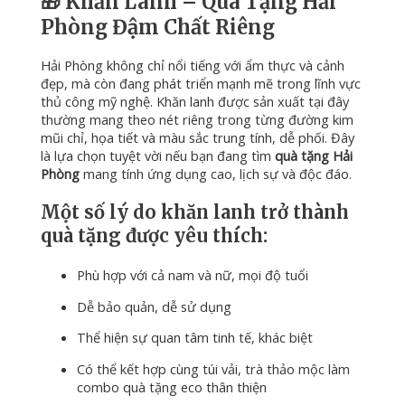
🎁
Khăn
Lanh –
Quà
Tặng
Hải
Phòng
Đậm
Chất
Riêng
Hải
Phòng
không
chỉ
nổi
tiếng
với
ẩm
thực
và
cảnh
đẹp,
mà
còn
đang
phát
triển
mạnh
mẽ
trong
lĩnh
vực
thủ
công
mỹ
nghệ.
Khăn
lanh
được
sản
xuất
tại
đây
thường
mang
theo
nét
riêng
trong
từng
đường
kim
mũi
chỉ,
họa
tiết
và
màu
sắc
trung
tính,
dễ
phối.
Đây
là
lựa
chọn
tuyệt
vời
nếu
bạn
đang
tìm
quà
tặng
Hải
Phòng
mang
tính
ứng
dụng
cao,
lịch
sự
và
độc
đáo.
Một
số
lý
do
khăn
lanh
trở
thành
quà
tặng
được
yêu
thích:
Phù
hợp
với
cả
nam
và
nữ,
mọi
độ
tuổi
Dễ
bảo
quản,
dễ
sử
dụng
Thể
hiện
sự
quan
tâm
tinh
tế,
khác
biệt
Có
thể
kết
hợp
cùng
túi
vải,
trà
thảo
mộc
làm
combo
quà
tặng
eco
thân
thiện