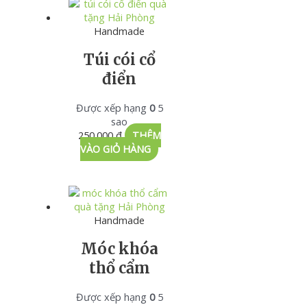
Handmade
Túi cói cổ
điển
Được xếp hạng
0
5
sao
250.000
₫
THÊM
VÀO GIỎ HÀNG
Handmade
Móc khóa
thổ cẩm
Được xếp hạng
0
5