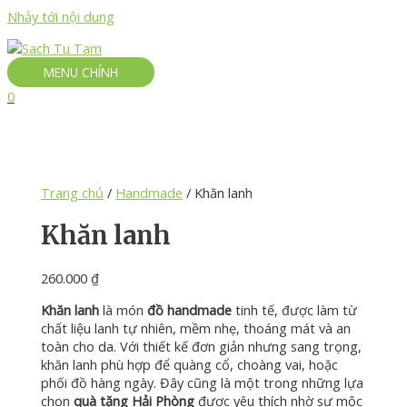
Nhảy tới nội dung
MENU CHÍNH
0
Trang chủ
/
Handmade
/ Khăn lanh
Khăn lanh
260.000
₫
Khăn
lanh
là
món
đồ
handmade
tinh
tế,
được
làm
từ
chất
liệu
lanh
tự
nhiên,
mềm
nhẹ,
thoáng
mát
và
an
toàn
cho
da.
Với
thiết
kế
đơn
giản
nhưng
sang
trọng,
khăn
lanh
phù
hợp
để
quàng
cổ,
choàng
vai,
hoặc
phối
đồ
hàng
ngày.
Đây
cũng
là
một
trong
những
lựa
chọn
quà
tặng
Hải
Phòng
được
yêu
thích
nhờ
sự
mộc