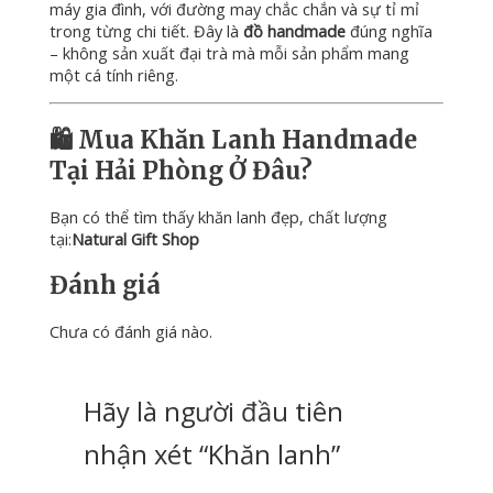
máy
gia
đình,
với
đường
may
chắc
chắn
và
sự
tỉ
mỉ
trong
từng
chi
tiết.
Đây
là
đồ
handmade
đúng
nghĩa
–
không
sản
xuất
đại
trà
mà
mỗi
sản
phẩm
mang
một
cá
tính
riêng.
🛍️
Mua
Khăn
Lanh
Handmade
Tại
Hải
Phòng
Ở
Đâu?
Bạn
có
thể
tìm
thấy
khăn
lanh
đẹp,
chất
lượng
tại:
Natural Gift Shop
Đánh giá
Chưa có đánh giá nào.
Hãy là người đầu tiên
nhận xét “Khăn lanh”