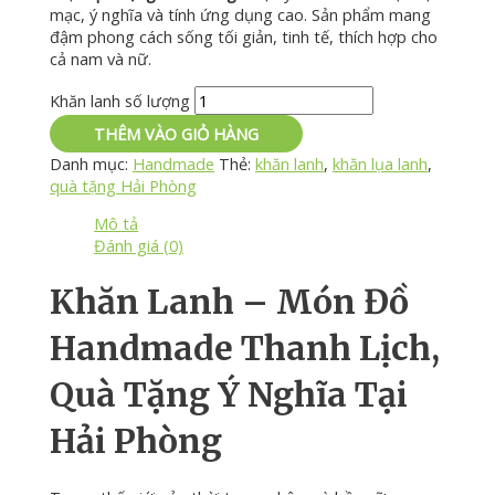
mạc,
ý
nghĩa
và
tính
ứng
dụng
cao.
Sản
phẩm
mang
đậm
phong
cách
sống
tối
giản,
tinh
tế,
thích
hợp
cho
cả
nam
và
nữ.
Khăn lanh số lượng
THÊM VÀO GIỎ HÀNG
Danh mục:
Handmade
Thẻ:
khăn lanh
,
khăn lụa lanh
,
quà tặng Hải Phòng
Mô tả
Đánh giá (0)
Khăn
Lanh –
Món
Đồ
Handmade
Thanh
Lịch,
Quà
Tặng
Ý
Nghĩa
Tại
Hải
Phòng