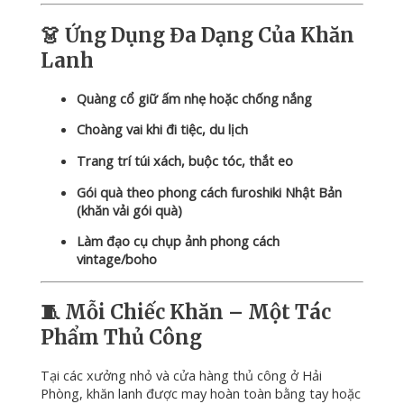
👗
Ứng
Dụng
Đa
Dạng
Của
Khăn
Lanh
Quàng
cổ
giữ
ấm
nhẹ
hoặc
chống
nắng
Choàng
vai
khi
đi
tiệc,
du
lịch
Trang
trí
túi
xách,
buộc
tóc,
thắt
eo
Gói
quà
theo
phong
cách
furoshiki
Nhật
Bản
(
khăn
vải
gói
quà)
Làm
đạo
cụ
chụp
ảnh
phong
cách
vintage/
boho
🧵
Mỗi
Chiếc
Khăn –
Một
Tác
Phẩm
Thủ
Công
Tại
các
xưởng
nhỏ
và
cửa
hàng
thủ
công
ở
Hải
Phòng,
khăn
lanh
được
may
hoàn
toàn
bằng
tay
hoặc