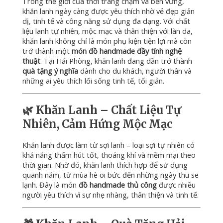
Trong
thế
giới
của
thời
trang
chậm
và
bền
vững,
khăn
lanh
ngày
càng
được
yêu
thích
nhờ
vẻ
đẹp
giản
dị,
tinh
tế
và
công
năng
sử
dụng
đa
dạng.
Với
chất
liệu
lanh
tự
nhiên,
mộc
mạc
và
thân
thiện
với
làn
da,
khăn
lanh
không
chỉ
là
món
phụ
kiện
tiện
lợi
mà
còn
trở
thành
một
món
đồ
handmade
đầy
tính
nghệ
thuật
.
Tại
Hải
Phòng,
khăn
lanh
đang
dần
trở
thành
quà
tặng
ý
nghĩa
dành
cho
du
khách,
người
thân
và
những
ai
yêu
thích
lối
sống
tinh
tế,
tối
giản.
🌿
Khăn
Lanh –
Chất
Liệu
Tự
Nhiên,
Cảm
Hứng
Mộc
Mạc
Khăn
lanh
được
làm
từ
sợi
lanh –
loại
sợi
tự
nhiên
có
khả
năng
thấm
hút
tốt,
thoáng
khí
và
mềm
mại
theo
thời
gian.
Nhờ
đó,
khăn
lanh
thích
hợp
để
sử
dụng
quanh
năm,
từ
mùa
hè
oi
bức
đến
những
ngày
thu
se
lạnh.
Đây
là
món
đồ
handmade
thủ
công
được
nhiều
người
yêu
thích
vì
sự
nhẹ
nhàng,
thân
thiện
và
tinh
tế.