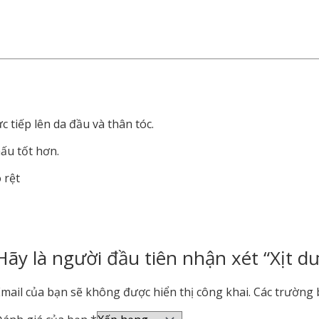
ực
tiếp
lên
da
đầu
và
thân
tóc.
hấu
tốt
hơn.
õ
rệt
Hãy là người đầu tiên nhận xét “Xịt d
mail của bạn sẽ không được hiển thị công khai.
Các trường 