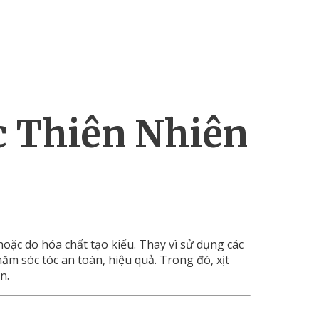
c
Thiên
Nhiên
hoặc
do
hóa
chất
tạo
kiểu.
Thay
vì
sử
dụng
các
hăm
sóc
tóc
an
toàn,
hiệu
quả.
Trong
đó,
xịt
n.