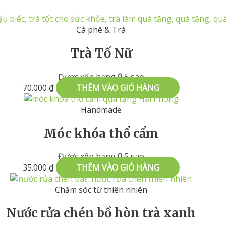
Cà phê & Trà
Trà Tố Nữ
Được xếp hạng
0
5 sao
70.000
₫
THÊM VÀO GIỎ HÀNG
Handmade
Móc khóa thổ cẩm
Được xếp hạng
0
5 sao
35.000
₫
THÊM VÀO GIỎ HÀNG
Chăm sóc từ thiên nhiên
Nước rửa chén bồ hòn trà xanh