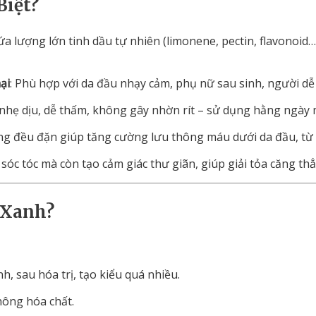
Biệt?
ứa
lượng
lớn
tinh
dầu
tự
nhiên (
limonene,
pectin,
flavonoid
ại
:
Phù
hợp
với
da
đầu
nhạy
cảm,
phụ
nữ
sau
sinh,
người
d
nhẹ
dịu,
dễ
thấm,
không
gây
nhờn
rít –
sử
dụng
hằng
ngày
ng
đều
đặn
giúp
tăng
cường
lưu
thông
máu
dưới
da
đầu,
từ
m
sóc
tóc
mà
còn
tạo
cảm
giác
thư
giãn,
giúp
giải
tỏa
căng
th
Xanh?
nh,
sau
hóa
trị,
tạo
kiểu
quá
nhiều.
hông
hóa
chất.