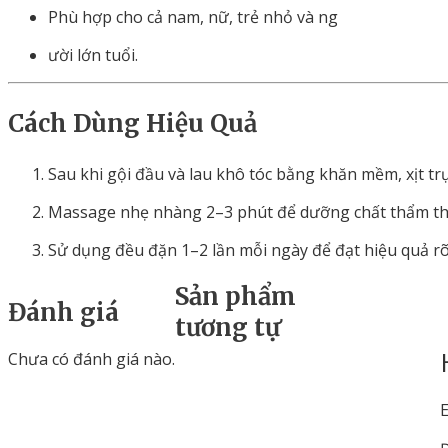
Phù
hợp
cho
cả
nam,
nữ,
trẻ
nhỏ
và
ng
ười
lớn
tuổi.
Cách
Dùng
Hiệu
Quả
Sau
khi
gội
đầu
và
lau
khô
tóc
bằng
khăn
mềm,
xịt
tr
Massage
nhẹ
nhàng
2–
3
phút
để
dưỡng
chất
thẩm
t
Sử
dụng
đều
đặn
1–
2
lần
mỗi
ngày
để
đạt
hiệu
quả
r
Sản phẩm
Đánh giá
tương tự
Chưa có đánh giá nào.
E