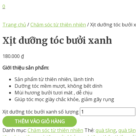
0
Trang chủ
/
Chăm sóc từ thiên nhiên
/ Xịt dưỡng tóc bưởi 
Xịt dưỡng tóc bưởi xanh
180.000
₫
Giới thiệu sản phẩm:
Sản phẩm từ thiên nhiên, lành tính
Dưỡng tóc mềm mượt, không bết dính
Mùi hương bưởi tươi mát , dễ chịu
Giúp tóc mọc giày chắc khỏe, giảm gãy rụng
Xịt dưỡng tóc bưởi xanh số lượng
THÊM VÀO GIỎ HÀNG
Danh mục:
Chăm sóc từ thiên nhiên
Thẻ:
quà tặng
,
quà tặ