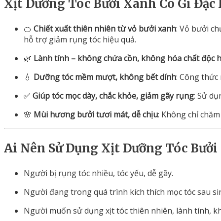
Xịt
Dưỡng
Tóc
Bưởi
Xanh
Có
Gì
Đặc
🍊
Chiết
xuất
thiên
nhiên
từ
vỏ
bưởi
xanh
:
Vỏ
bưởi
ch
hỗ
trợ
giảm
rụng
tóc
hiệu
quả.
🌿
Lành
tính –
không
chứa
cồn,
không
hóa
chất
độc
h
💧
Dưỡng
tóc
mềm
mượt,
không
bết
dính
:
Công
thức
✅
Giúp
tóc
mọc
dày,
chắc
khỏe,
giảm
gãy
rụng
:
Sử
dụ
🌸
Mùi
hương
bưởi
tươi
mát,
dễ
chịu
:
Không
chỉ
chă
Ai
Nên
Sử
Dụng
Xịt
Dưỡng
Tóc
Bưởi
Người
bị
rụng
tóc
nhiều
,
tóc
yếu,
dễ
gãy.
Người
đang
trong
quá
trình
kích
thích
mọc
tóc
sau
si
Người
muốn
sử
dụng
xịt
tóc
thiên
nhiên,
lành
tính
,
k