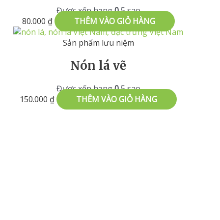
Được xếp hạng
0
5 sao
80.000
₫
THÊM VÀO GIỎ HÀNG
Sản phẩm lưu niệm
Nón lá vẽ
Được xếp hạng
0
5 sao
150.000
₫
THÊM VÀO GIỎ HÀNG