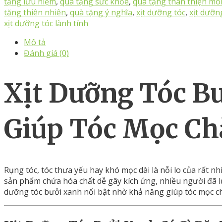
tặng lưu niệm
,
quà tặng sức khỏe
,
quà tặng thân thiện mô
tặng thiên nhiên
,
quà tặng ý nghĩa
,
xịt dưỡng tóc
,
xịt dưỡn
xịt dưỡng tóc lành tính
Mô tả
Đánh giá (0)
Xịt
Dưỡng
Tóc
B
Giúp
Tóc
Mọc
Ch
Rụng
tóc,
tóc
thưa
yếu
hay
khó
mọc
dài
là
nỗi
lo
của
rất
nh
sản
phẩm
chứa
hóa
chất
dễ
gây
kích
ứng,
nhiều
người
đã
dưỡng
tóc
bưởi
xanh
nổi
bật
nhờ
khả
năng
giúp
tóc
mọc
c