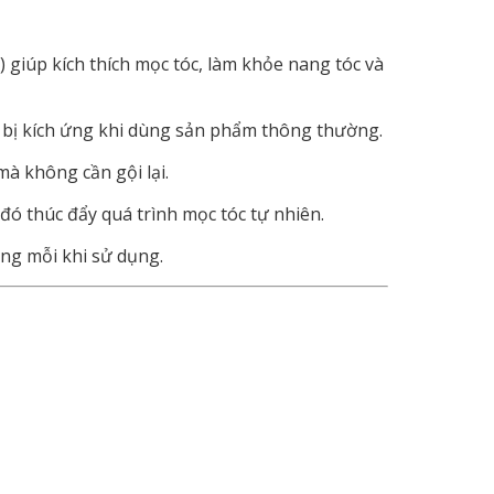
…)
giúp
kích
thích
mọc
tóc,
làm
khỏe
nang
tóc
và
ễ
bị
kích
ứng
khi
dùng
sản
phẩm
thông
thường.
mà
không
cần
gội
lại.
đó
thúc
đẩy
quá
trình
mọc
tóc
tự
nhiên.
ẳng
mỗi
khi
sử
dụng.