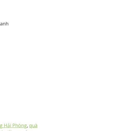
xanh
ng Hải Phòng
,
quà