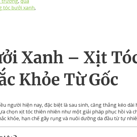
i trường
,
quà
g tóc bưởi xanh
,
ưởi
Xanh –
Xịt
Tó
ắc
Khỏe
Từ
Gốc
iều
người
hiện
nay,
đặc
biệt
là
sau
sinh,
căng
thẳng
kéo
dài
lựa
chọn
xịt
tóc
thiên
nhiên
như
một
giải
pháp
phục
hồi
và
c
hắc
khỏe
,
hạn
chế
gãy
rụng
và
nuôi
dưỡng
da
đầu
từ
tự
nhiê