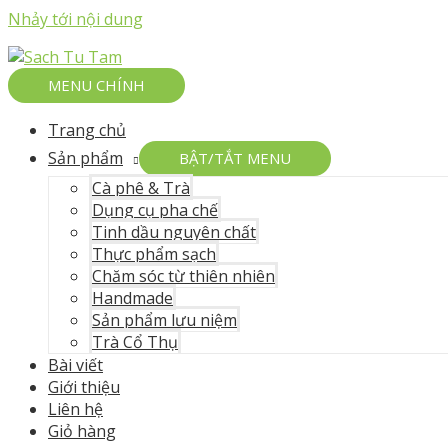
Nhảy tới nội dung
MENU CHÍNH
Trang chủ
Sản phẩm
BẬT/TẮT MENU
Cà phê & Trà
Dụng cụ pha chế
Tinh dầu nguyên chất
Thực phẩm sạch
Chăm sóc từ thiên nhiên
Handmade
Sản phẩm lưu niệm
Trà Cổ Thụ
Bài viết
Giới thiệu
Liên hệ
Giỏ hàng