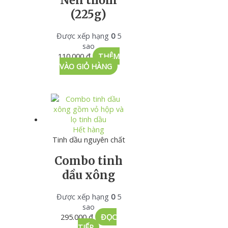
(225g)
Được xếp hạng
0
5
sao
110.000
₫
THÊM
VÀO GIỎ HÀNG
Hết hàng
Tinh dầu nguyên chất
Combo tinh
dầu xông
Được xếp hạng
0
5
sao
295.000
₫
ĐỌC
TIẾP