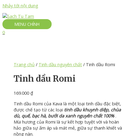
Nhảy tới nội dung
MENU CHÍNH
0
Trang chủ
/
Tinh dầu nguyên chất
/ Tinh dầu Romi
Tinh dầu Romi
169.000
₫
Tinh dầu Romi của Kava là một loại tinh dầu đặc biệt,
được chế tạo từ các loại
tinh dầu khuynh diệp, chùa
dù, quế, bạc hà, bưởi da xanh nguyên chất 100%
.
Mùi hương của Romi là sự kết hợp tuyệt vời và hoàn
hảo giữa sự ấm áp và mát mẻ, giữa sự thanh khiết và
nồng nàn.