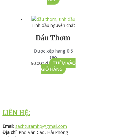
Tinh dầu nguyên chất
Dầu Thơm
Được xếp hạng
0
5
sao
90.000
₫
THÊM VÀO
GIỎ HÀNG
LIÊN HỆ:
Email:
sachtutamhp@gmail.com
Địa chỉ
: Phố Văn Cao, Hải Phòng