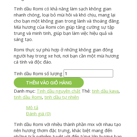
Tinh dầu Romi có khả năng làm sạch không gian
nhanh chóng, loại bỏ mùi hôi và khó chịu, mang lại
cho bạn một không gian trong lành và thoáng đãng.
Mùi hương của Romi còn giúp tăng cường sự tập
trung và minh tinh, giúp bạn làm việc hiệu quả và
sáng tạo.
Romi thực sự phù hợp ở những không gian đông
người hay trong xe hơi, nơi bạn cần một mùi hương
cá tính và độc đáo.
Tinh dầu Romi số lượng
THÊM VÀO GIỎ HÀNG
Danh mục:
Tinh dầu nguyên chất
Thẻ:
tinh dầu kava
,
tinh dầu Romi
,
tinh dầu tự nhiên
Mô tả
Đánh giá (0)
Tinh dầu Romi với nhiều thành phần mix với nhau tạo
nên hương thơm đặc trưng, ​​khác biệt mang đến
những trải nghiệm tuyệt vời đến từng lớp hương bạn